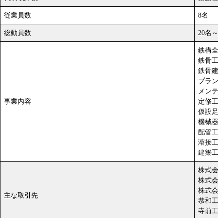
従業員数
8名
総動員数
20名
鉄構
鉄骨
鉄骨
プラ
メン
事業内容
定修
仮設
機械
配管
溶接
建築
株式
株式
株式
主な取引先
恭和
寺前