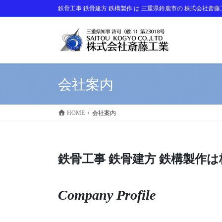
コ
ナ
鉄骨工事 鉄骨建方 鉄構製作 は 三重県鈴鹿市の 株式会社斎
ン
ビ
テ
ゲ
ン
ー
ツ
シ
に
ョ
移
ン
会社案内
動
に
移
動
HOME
会社案内
鉄骨工事 鉄骨建方 鉄構製作
Company Profile