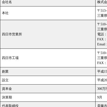
会社名
株式
〒513-
本社
三重県
〒510-
三重県
四日市営業所
電話
FAX：0
Email 
〒510-
四日市工場
三重県
FAX：0
創業
平成1
設立
平成2
資本金
300万
決算期
9月
代表取締役
斎藤