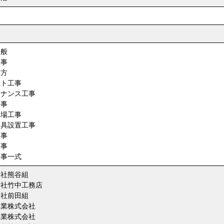
～
全般
工事
建方
ント工事
テナンス工事
工事
足場工事
器具設置工事
工事
工事
工事一式
会社熊谷組
会社竹中工務店
会社前田組
工業株式会社
工業株式会社